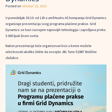
Posted on
oktobar 18, 2023
U ponedeljak 30.10. od 12h u amfiteatru A5 kompanija Grid Dynamics
organizuje prezentaciju svog programa plaćene prakse. Grid
Dynamics se bavi razvojem najnovijih tehnologija i zapošljava preko
5.000 ljudi širom sveta.
Nakon prezentacije biće organizovan kviz u kome možete
učestvovati ukoliko želite da osvojite JBL Tune 520BT Bežične
slušalice.