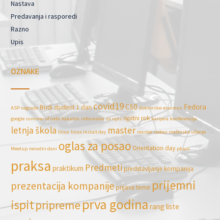
Nastava
Predavanja i rasporedi
Razno
Upis
OZNAKE
covid19
CS0
Fedora
Budi student 1 dan
ASP nagrada
doktorske
erasmus
ispitni rok
google summer of code
hakaton
informator za upis
karijera
konferencija
letnja škola
master
linux
linux install day
master radovi
mašinsko učenje
oglas za posao
Orientation day
Meetup
neradni dani
pharo
praksa
Predmeti
praktikum
predstavljanje kompanija
prijemni
prezentacija kompanije
prijava teme
prva godina
ispit
pripreme
rang liste