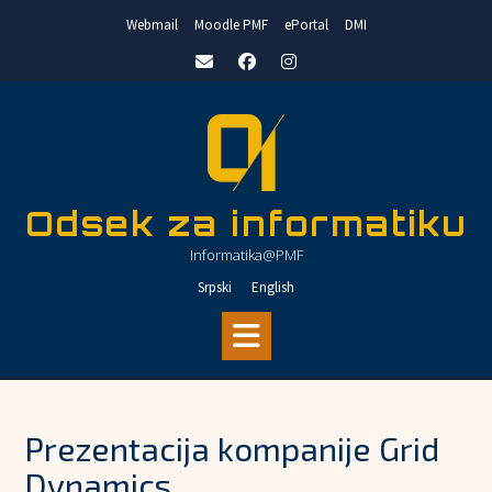
Skip
Webmail
Moodle PMF
ePortal
DMI
to
content
Odsek za informatiku
Informatika@PMF
Srpski
English
Prezеntacija kompanije Grid
Dynamics