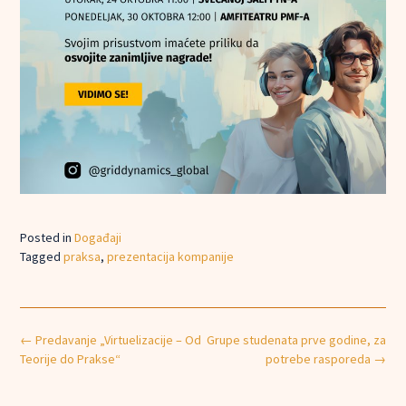
Posted in
Događaji
Tagged
praksa
,
prezentacija kompanije
Post
←
Predavanje „Virtuelizacije – Od
Grupe studenata prve godine, za
navigation
Teorije do Prakse“
potrebe rasporeda
→