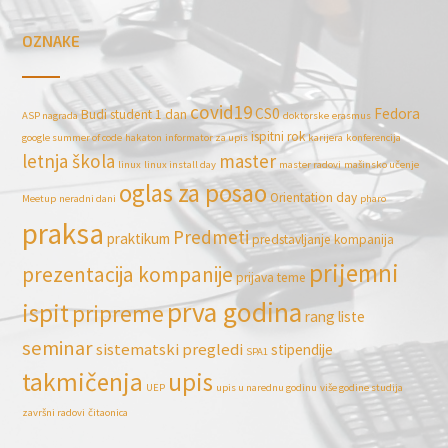
OZNAKE
covid19
CS0
Fedora
Budi student 1 dan
ASP nagrada
doktorske
erasmus
ispitni rok
google summer of code
hakaton
informator za upis
karijera
konferencija
letnja škola
master
linux
linux install day
master radovi
mašinsko učenje
oglas za posao
Orientation day
Meetup
neradni dani
pharo
praksa
Predmeti
praktikum
predstavljanje kompanija
prijemni
prezentacija kompanije
prijava teme
prva godina
ispit
pripreme
rang liste
seminar
sistematski pregledi
stipendije
SPA1
takmičenja
upis
UEP
upis u narednu godinu
više godine studija
završni radovi
čitaonica