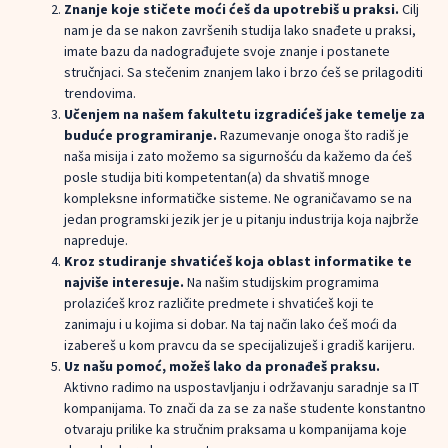
Znanje koje stičete moći ćeš da upotrebiš u praksi.
Cilj
nam je da se nakon završenih studija lako snađete u praksi,
imate bazu da nadograđujete svoje znanje i postanete
stručnjaci. Sa stečenim znanjem lako i brzo ćeš se prilagoditi
trendovima.
Učenjem na našem fakultetu izgradićeš jake temelje za
buduće programiranje.
Razumevanje onoga što radiš je
naša misija i zato možemo sa sigurnošću da kažemo da ćeš
posle studija biti kompetentan(a) da shvatiš mnoge
kompleksne informatičke sisteme. Ne ograničavamo se na
jedan programski jezik jer je u pitanju industrija koja najbrže
napreduje.
Kroz studiranje shvatićeš koja oblast informatike te
najviše interesuje.
Na našim studijskim programima
prolazićeš kroz različite predmete i shvatićeš koji te
zanimaju i u kojima si dobar. Na taj način lako ćeš moći da
izabereš u kom pravcu da se specijalizuješ i gradiš karijeru.
Uz našu pomoć, možeš lako da pronađeš praksu.
Aktivno radimo na uspostavljanju i održavanju saradnje sa IT
kompanijama. To znači da za se za naše studente konstantno
otvaraju prilike ka stručnim praksama u kompanijama koje