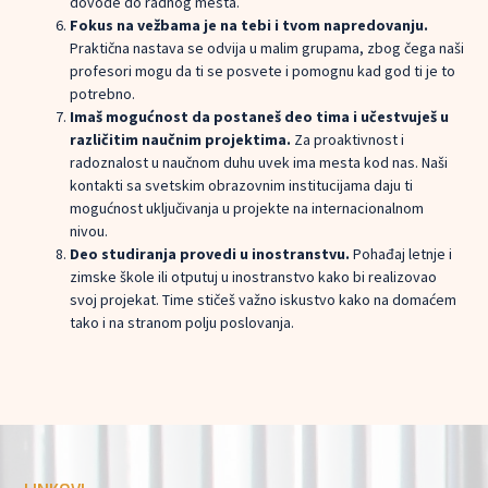
dovode do radnog mesta.
Fokus na vežbama je na tebi i tvom napredovanju.
Praktična nastava se odvija u malim grupama, zbog čega naši
profesori mogu da ti se posvete i pomognu kad god ti je to
potrebno.
Imaš mogućnost da postaneš deo tima i učestvuješ u
različitim naučnim projektima.
Za proaktivnost i
radoznalost u naučnom duhu uvek ima mesta kod nas. Naši
kontakti sa svetskim obrazovnim institucijama daju ti
mogućnost uključivanja u projekte na internacionalnom
nivou.
Deo studiranja provedi u inostranstvu.
Pohađaj letnje i
zimske škole ili otputuj u inostranstvo kako bi realizovao
svoj projekat. Time stičeš važno iskustvo kako na domaćem
tako i na stranom polju poslovanja.