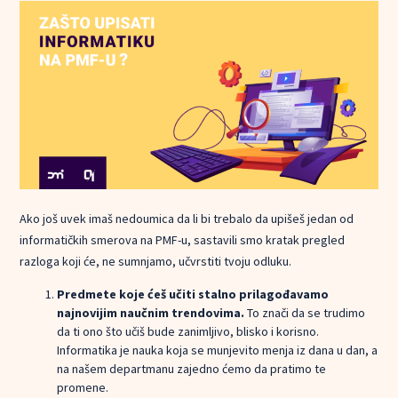
Ako još uvek imaš nedoumica da li bi trebalo da upišeš jedan od
informatičkih smerova na PMF-u, sastavili smo kratak pregled
razloga koji će, ne sumnjamo, učvrstiti tvoju odluku.
Predmete koje ćeš učiti stalno prilagođavamo
najnovijim naučnim trendovima.
To znači da se trudimo
da ti ono što učiš bude zanimljivo, blisko i korisno.
Informatika je nauka koja se munjevito menja iz dana u dan, a
na našem departmanu zajedno ćemo da pratimo te
promene.