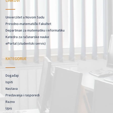
LINKOVI
Univerzitet u Novom Sadu
Prirodno-matematički Fakultet
Departman za matematiku i informatiku
Katedra za računarske nauke
ePortal (studentski servis)
KATEGORIJE
Događaji
Ispiti
Nastava
Predavanja i rasporedi
Razno
Upis