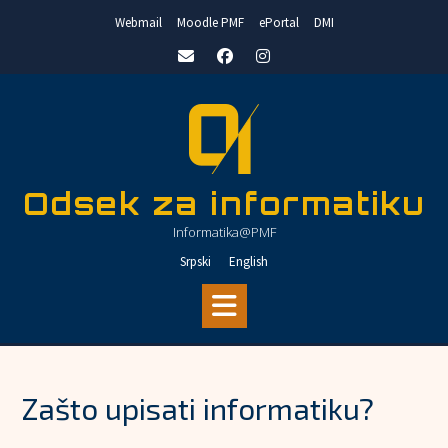
Skip
Webmail
Moodle PMF
ePortal
DMI
to
content
Odsek za informatiku
Informatika@PMF
Srpski
English
Zašto upisati informatiku?