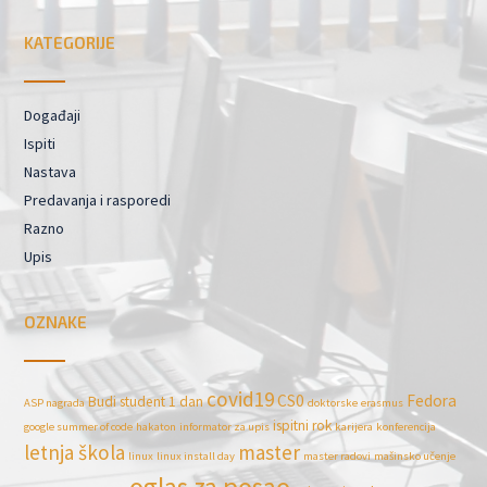
KATEGORIJE
Događaji
Ispiti
Nastava
Predavanja i rasporedi
Razno
Upis
OZNAKE
covid19
CS0
Fedora
Budi student 1 dan
ASP nagrada
doktorske
erasmus
ispitni rok
google summer of code
hakaton
informator za upis
karijera
konferencija
letnja škola
master
linux
linux install day
master radovi
mašinsko učenje