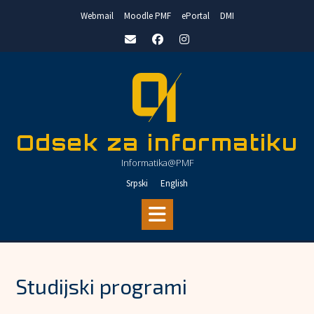
Skip
Webmail
Moodle PMF
ePortal
DMI
to
content
Odsek za informatiku
Informatika@PMF
Srpski
English
Studijski programi