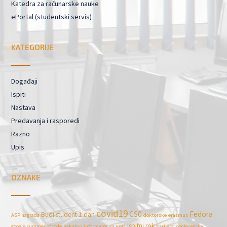
Katedra za računarske nauke
ePortal (studentski servis)
KATEGORIJE
Događaji
Ispiti
Nastava
Predavanja i rasporedi
Razno
Upis
OZNAKE
covid19
CS0
Fedora
Budi student 1 dan
ASP nagrada
doktorske
erasmus
ispitni rok
google summer of code
hakaton
informator za upis
karijera
konferencija