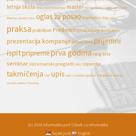
letnja škola
master
linux
linux install day
master radovi
mašinsko učenje
oglas za posao
Orientation day
Meetup
neradni dani
pharo
praksa
Predmeti
praktikum
predstavljanje kompanija
prijemni
prezentacija kompanije
prijava teme
prva godina
ispit
pripreme
rang liste
seminar
sistematski pregledi
stipendije
SPA1
takmičenja
upis
UEP
upis u narednu godinu
više godine studija
završni radovi
čitaonica
(c) 2026 Informatika.pmf Odsek za informatiku
Srpski jezik
English