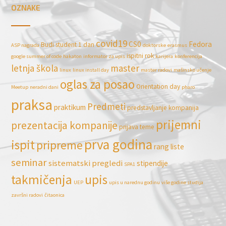
OZNAKE
covid19
CS0
Fedora
Budi student 1 dan
ASP nagrada
doktorske
erasmus
ispitni rok
google summer of code
hakaton
informator za upis
karijera
konferencija
letnja škola
master
linux
linux install day
master radovi
mašinsko učenje
oglas za posao
Orientation day
Meetup
neradni dani
pharo
praksa
Predmeti
praktikum
predstavljanje kompanija
prijemni
prezentacija kompanije
prijava teme
prva godina
ispit
pripreme
rang liste
seminar
sistematski pregledi
stipendije
SPA1
takmičenja
upis
UEP
upis u narednu godinu
više godine studija
završni radovi
čitaonica