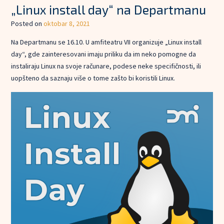
„Linux install day“ na Departmanu
Posted on
oktobar 8, 2021
Na Departmanu se 16.10. U amfiteatru VII organizuje „Linux install
day“, gde zainteresovani imaju priliku da im neko pomogne da
instaliraju Linux na svoje računare, podese neke specifičnosti, ili
uopšteno da saznaju više o tome zašto bi koristili Linux.