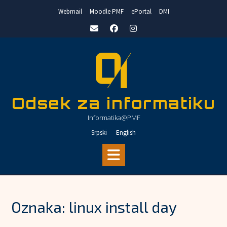
Skip
Webmail
Moodle PMF
ePortal
DMI
to
content
Odsek za informatiku
Informatika@PMF
Srpski
English
Oznaka:
linux install day