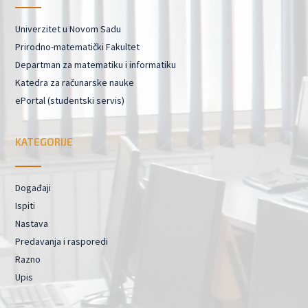
Univerzitet u Novom Sadu
Prirodno-matematički Fakultet
Departman za matematiku i informatiku
Katedra za računarske nauke
ePortal (studentski servis)
KATEGORIJE
Događaji
Ispiti
Nastava
Predavanja i rasporedi
Razno
Upis