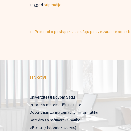
Tagged
stipendije
Post
←
Protokol o postupanju u slučaju pojave zarazne bolest
navigation
LINKOVI
Univerzitet u Novom Sadu
Prirodno-matematički Fakultet
Departman za matematiku i informatiku
Katedra za računarske nauke
ePortal (studentski servis)