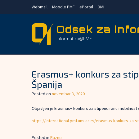
Skip
Webmail
Moodle PMF
ePortal
DMI
to
content
Odsek za info
Informatika@PMF
Erasmus+ konkurs za stipe
Španija
Posted on
novembar 3, 2020
Objavljen je Erasmus+ konkurs za stipendiranu mobilnost stu
https://international.pmf.uns.ac.rs/erasmus-konkurs-za-st
Posted in
Razno