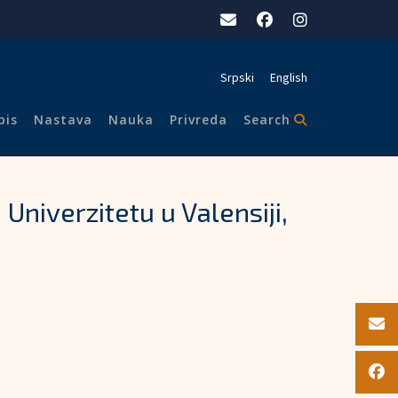
Srpski
English
pis
Nastava
Nauka
Privreda
Search
niverzitetu u Valensiji,