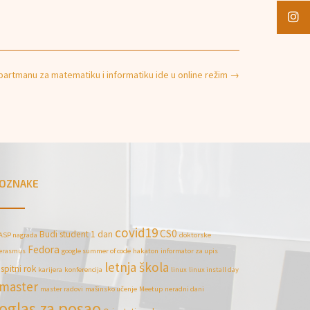
artmanu za matematiku i informatiku ide u online režim
→
OZNAKE
covid19
CS0
Budi student 1 dan
ASP nagrada
doktorske
Fedora
erasmus
google summer of code
hakaton
informator za upis
letnja škola
ispitni rok
karijera
konferencija
linux
linux install day
master
master radovi
mašinsko učenje
Meetup
neradni dani
oglas za posao