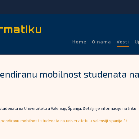
rmatiku
Home
O nama
Vesti
U
ndiranu mobilnost studenata na U
denata na Univerzitetu u Valensiji, Španija. Detaljnije informacije na linku
ipendiranu-mobilnost-studenata-na-univerzitetu-u-valensiji-spanija-3/