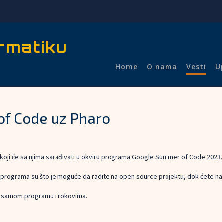
rmatiku
Home
O nama
Vesti
U
of Code uz Pharo
 koji će sa njima sarađivati u okviru programa Google Summer of Code 2023.
 programa su što je moguće da radite na open source projektu, dok ćete na k
 o samom programu i rokovima.