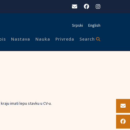
Srpski
English
pis
Nastava
Nauka
Privreda
Search
raju imati lepu stavku u CV-u.