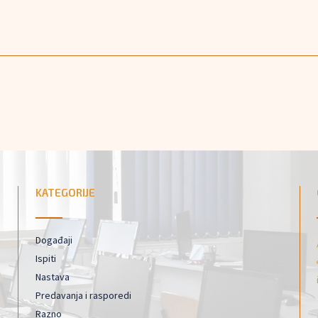
KATEGORIJE
Događaji
Ispiti
Nastava
Predavanja i rasporedi
Razno