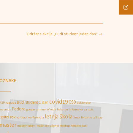
Održana akcija „Budi student jedan dan“
→
OZNAKE
covid19
CS0
Budi student 1 dan
ASP nagrada
doktorske
Fedora
erasmus
google summer of code
hakaton
informator za upis
letnja škola
ispitni rok
karijera
konferencija
linux
linux install day
master
master radovi
mašinsko učenje
Meetup
neradni dani