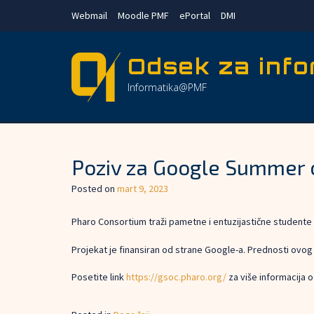
Skip
Webmail
Moodle PMF
ePortal
DMI
to
content
Odsek za info
Informatika@PMF
Poziv za Google Summer 
Posted on
mart 9, 2023
Pharo Consortium traži pametne i entuzijastične studente
Projekat je finansiran od strane Google-a. Prednosti ovog
Posetite link
https://gsoc.pharo.org/
za više informacija