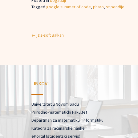
Posted in
Događaji
Tagged
google summer of code
,
pharo
,
stipendije
Post
←
j&s-soft Balkan
navigation
LINKOVI
Univerzitet u Novom Sadu
Prirodno-matematički Fakultet
Departman za matematiku i informatiku
Katedra za računarske nauke
ePortal (studentski servis)