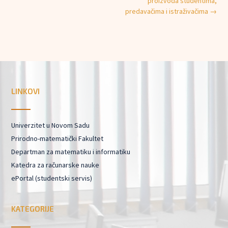
proizvoda studentima,
predavačima i istraživačima
→
LINKOVI
Univerzitet u Novom Sadu
Prirodno-matematički Fakultet
Departman za matematiku i informatiku
Katedra za računarske nauke
ePortal (studentski servis)
KATEGORIJE