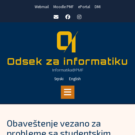
Skip
Webmail
Moodle PMF
ePortal
DMI
to
content
Odsek za informatiku
Informatika@PMF
Srpski
English
Obaveštenje vezano za
probleme sa studentskim