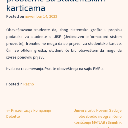
karticama
Posted on
novembar 14, 2023
Obaveštavamo studente da, zbog sistemske greške u prepisu
podataka za studente u JISP (Jedinstven informacioni sistem
prosvete), trenutno ne mogu da se prijave za studentske kartice.
Čim se otkloni greška, studenti će biti obavešteni da mogu da
izvrše ponovnu prijavu.
Hvala na razumevanju. Pratite obaveštenja na sajtu PMF-a.
Posted in
Razno
Post
←
Prezentacija kompanije
Univerzitet u Novom Sadu je
navigation
Deloitte
obezbedio neograničeno
korišćenje MATLAB i Simulink