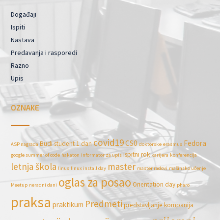
Događaji
Ispiti
Nastava
Predavanja i rasporedi
Razno
Upis
OZNAKE
covid19
CS0
Fedora
Budi student 1 dan
ASP nagrada
doktorske
erasmus
ispitni rok
google summer of code
hakaton
informator za upis
karijera
konferencija
letnja škola
master
linux
linux install day
master radovi
mašinsko učenje
oglas za posao
Orientation day
Meetup
neradni dani
pharo
praksa
Predmeti
praktikum
predstavljanje kompanija