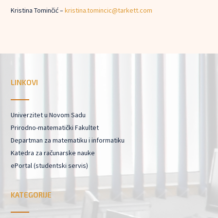
Kristina Tominčić –
kristina.tomincic@tarkett.com
LINKOVI
Univerzitet u Novom Sadu
Prirodno-matematički Fakultet
Departman za matematiku i informatiku
Katedra za računarske nauke
ePortal (studentski servis)
KATEGORIJE