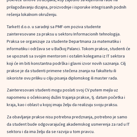
prilagođavanju dizajna, proizvodnje i isporuke integrisanih podnih
rešenja lokalnom okruženju.
Tarkett d.o.o. u saradnji sa PMF-om poziva studente
zainteresovane za praksu u sektoru Informacionih tehnologija.
Praksa se organizuje za studente Departmana za matematiku i
informatiku i održava se u Bačkoj Palanci. Tokom prakse, studenti će
se upoznati sa svojim mentorom i ostalim kolegama iz IT sektora
koji će im biti konstantna podrška i glavni izvor novih saznanja. Cilj
prakse je da studenti primene stečena znanja na fakultetu ili
iskoriste ovu priliku u cilju pisanja diplomskog ili master rada.
Zainteresovani studenti mogu poslati svoj CV putem mejla uz
napomenu o očekivanoj dužini trajanja prakse, tj. datum početka i
kraja, kao i oblast u kojoj imaju želju da realizuju svoju praksu.
Za obavljanje prakse nisu potrebna predznanja, potrebno je samo
da student bude odgovarajućeg akademskog usmerenja za rad u IT
sektoru i da ima želju da se razvija u tom pravcu.