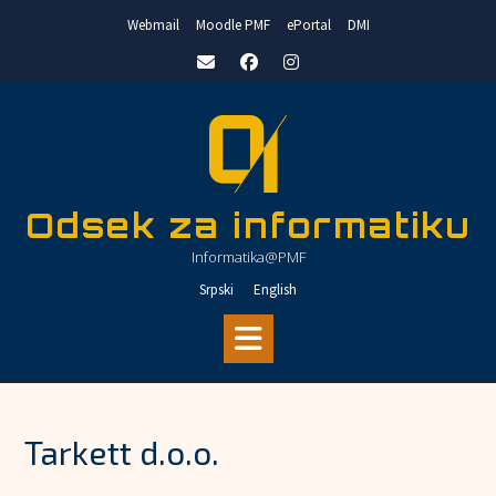
Skip
Webmail
Moodle PMF
ePortal
DMI
to
content
Odsek za informatiku
Informatika@PMF
Srpski
English
Tarkett d.o.o.