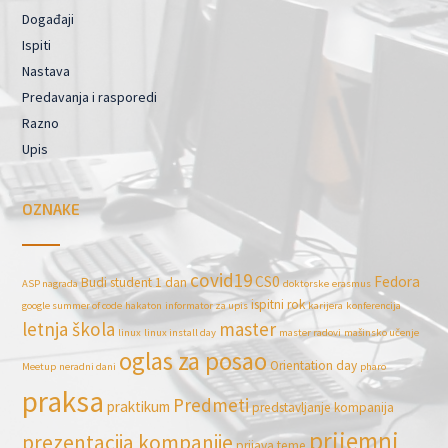
Događaji
Ispiti
Nastava
Predavanja i rasporedi
Razno
Upis
OZNAKE
covid19
CS0
Fedora
Budi student 1 dan
ASP nagrada
doktorske
erasmus
ispitni rok
google summer of code
hakaton
informator za upis
karijera
konferencija
letnja škola
master
linux
linux install day
master radovi
mašinsko učenje
oglas za posao
Orientation day
Meetup
neradni dani
pharo
praksa
Predmeti
praktikum
predstavljanje kompanija
prijemni
prezentacija kompanije
prijava teme