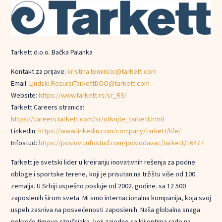
Tarkett d.o.o. Bačka Palanka
Kontakt za prijave:
kristina.tomincic@tarkett.com
Email:
Ljudski.ResursiTarkettDOO@tarkett.com
Website:
https://www.tarkett.rs/sr_RS/
Tarkett Careers stranica:
https://careers.tarkett.com/sr/otkrijte_tarkett.html
LinkedIn:
https://www.linkedin.com/company/tarkett/life/
Infostud:
https://poslovi.infostud.com/poslodavac/tarkett/16477
Tarkett je svetski lider u kreiranju inovativnih rešenja za podne
obloge i sportske terene, koji je prisutan na tržištu više od 100
zemalja. U Srbiji uspešno posluje od 2002. godine. sa 12 500
zaposlenih širom sveta. Mi smo internacionalna kompanija, koja svoj
uspeh zasniva na posvećenosti zaposlenih. Naša globalna snaga
pokreće timove stručnjaka, koji zajedno sa klijentima rade na