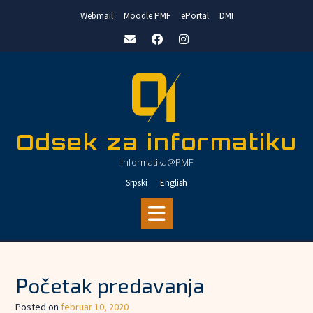
Skip
Webmail
Moodle PMF
ePortal
DMI
to
content
Odsek za informatiku
Informatika@PMF
Srpski
English
Početak predavanja
Posted on
februar 10, 2020