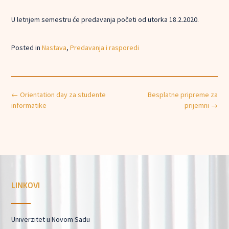
U letnjem semestru će predavanja početi od utorka 18.2.2020.
Posted in
Nastava
,
Predavanja i rasporedi
Post
←
Orientation day za studente
Besplatne pripreme za
navigation
informatike
prijemni
→
LINKOVI
Univerzitet u Novom Sadu