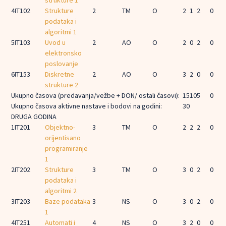
strukture 1
4
IT102
Strukture
2
TM
O
2
1
2
0
podataka i
algoritmi 1
5
IT103
Uvod u
2
AO
O
2
0
2
0
elektronsko
poslovanje
6
IT153
Diskretne
2
AO
O
3
2
0
0
strukture 2
Ukupno časova (predavanja/vežbe + DON/ ostali časovi):
15
10
5
0
Ukupno časova aktivne nastave i bodovi na godini:
30
DRUGA GODINA
1
IT201
Objektno-
3
TM
O
2
2
2
0
orijentisano
programiranje
1
2
IT202
Strukture
3
TM
O
3
0
2
0
podataka i
algoritmi 2
3
IT203
Baze podataka
3
NS
O
3
0
2
0
1
4
IT251
Automati i
4
NS
O
3
2
0
0