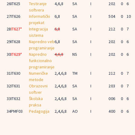
26
IT625
Testiranje
4,6,8
SA
I
2
0
2
0
6
softvera
27
IT626
Informatički
6,8
SA
I
5
0
4
0
10
projekat
28
IT627*
Integracija
6,8
SA
I
2
1
2
0
7
sistema
29
IT628
Napredno veb
6,8
SA
I
2
0
2
0
6
programiranje
30
IT629*
Napredno
4,6,8
NS
I
2
0
2
0
6
funkcionalno
programiranje
31
IT630
Numeričke
2,4,6,8
TM
I
2
1
2
0
7
metode
32
IT631
Obrazovni
2,4,6,8
SA
I
2
0
3
0
7
softver
33
IT632
Školska
2,4,6,8
SA
I
0
0
6
0
6
praksa
34
PMF03
Pedagogija
2,4,6,8
AO
I
4
0
0
0
6