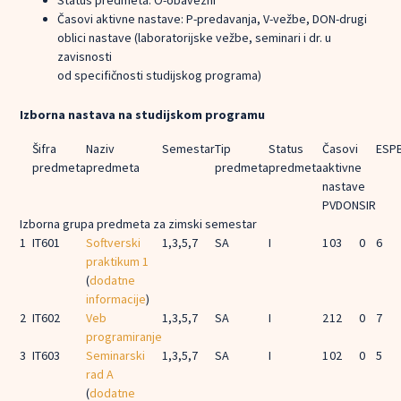
Status predmeta: O-obavezni
Časovi aktivne nastave: P-predavanja, V-vežbe, DON-drugi
oblici nastave (laboratorijske vežbe, seminari i dr. u
zavisnosti
od specifičnosti studijskog programa)
Izborna nastava na studijskom programu
Šifra
Naziv
Semestar
Tip
Status
Časovi
ESP
predmeta
predmeta
predmeta
predmeta
aktivne
nastave
P
V
DON
SIR
Izborna grupa predmeta za zimski semestar
1
IT601
Softverski
1,3,5,7
SA
I
1
0
3
0
6
praktikum 1
(
dodatne
informacije
)
2
IT602
Veb
1,3,5,7
SA
I
2
1
2
0
7
programiranje
3
IT603
Seminarski
1,3,5,7
SA
I
1
0
2
0
5
rad A
(
dodatne