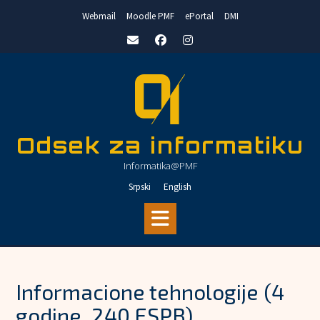
Skip
Webmail
Moodle PMF
ePortal
DMI
to
content
Odsek za informatiku
Informatika@PMF
Srpski
English
Informacione tehnologije (4
godine, 240 ESPB)