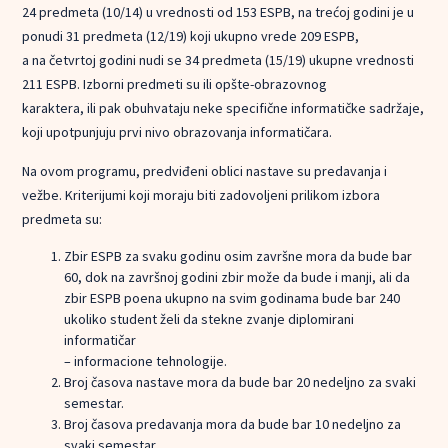
24 predmeta (10/14) u vrednosti od 153 ESPB, na trećoj godini je u
ponudi 31 predmeta (12/19) koji ukupno vrede 209 ESPB,
a na četvrtoj godini nudi se 34 predmeta (15/19) ukupne vrednosti
211 ESPB. Izborni predmeti su ili opšte-obrazovnog
karaktera, ili pak obuhvataju neke specifične informatičke sadržaje,
koji upotpunjuju prvi nivo obrazovanja informatičara.
Na ovom programu, predviđeni oblici nastave su predavanja i
vežbe. Kriterijumi koji moraju biti zadovoljeni prilikom izbora
predmeta su:
Zbir ESPB za svaku godinu osim završne mora da bude bar
60, dok na završnoj godini zbir može da bude i manji, ali da
zbir ESPB poena ukupno na svim godinama bude bar 240
ukoliko student želi da stekne zvanje diplomirani
informatičar
– informacione tehnologije.
Broj časova nastave mora da bude bar 20 nedeljno za svaki
semestar.
Broj časova predavanja mora da bude bar 10 nedeljno za
svaki semestar.