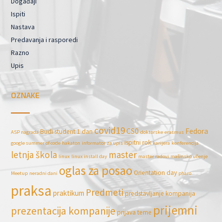
Događaji
Ispiti
Nastava
Predavanja i rasporedi
Razno
Upis
OZNAKE
covid19
CS0
Fedora
Budi student 1 dan
ASP nagrada
doktorske
erasmus
ispitni rok
google summer of code
hakaton
informator za upis
karijera
konferencija
letnja škola
master
linux
linux install day
master radovi
mašinsko učenje
oglas za posao
Orientation day
Meetup
neradni dani
pharo
praksa
Predmeti
praktikum
predstavljanje kompanija
prijemni
prezentacija kompanije
prijava teme