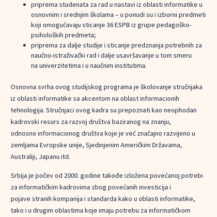
priprema studenata za rad u nastavi iz oblasti informatike u
osnovnim i srednjim školama – u ponudi su i izborni predmeti
koji omogućavaju sticanje 36 ESPB iz grupe pedagoško-
psiholoških predmeta;
priprema za dalje studije i sticanje predznanja potrebnih za
naučno-istraživački rad i dalje usavršavanje u tom smeru
na univerzitetima i u naučnim institutima.
Osnovna svrha ovog studijskog programa je školovanje stručnjaka
iz oblasti informatike sa akcentom na oblast informacionih
tehnologija. Stručnjaci ovog kadra su prepoznati kao neophodan
kadrovski resurs za razvoj društva baziranog na znanju,
odnosno informacionog društva koje je već značajno razvijeno u
zemljama Evropske unije, Sjedinjenim Američkim Državama,
Australiji, Japanu itd.
Srbija je počev od 2000. godine takođe izložena povećanoj potrebi
za informatičkim kadrovima zbog povećanih investicija i
pojave stranih kompanija i standarda kako u oblasti informatike,
tako i u drugim oblastima koje imaju potrebu za informatičkom