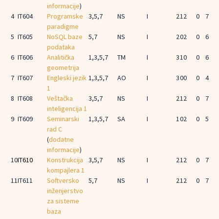
informacije
)
4
IT604
Programske
3,5,7
NS
I
2
1
2
0
7
paradigme
5
IT605
NoSQL baze
5,7
NS
I
2
0
2
0
6
podataka
6
IT606
Analitička
1,3,5,7
TM
I
3
1
0
0
6
geometrija
7
IT607
Engleski jezik
1,3,5,7
AO
I
3
0
0
0
4
1
8
IT608
Veštačka
3,5,7
NS
I
2
1
2
0
7
inteligencija 1
9
IT609
Seminarski
1,3,5,7
SA
I
1
0
2
0
5
rad C
(
dodatne
informacije
)
10
IT610
Konstrukcija
3,5,7
NS
I
2
1
2
0
7
kompajlera 1
11
IT611
Softversko
5,7
NS
I
2
1
2
0
7
inženjerstvo
za sisteme
baza