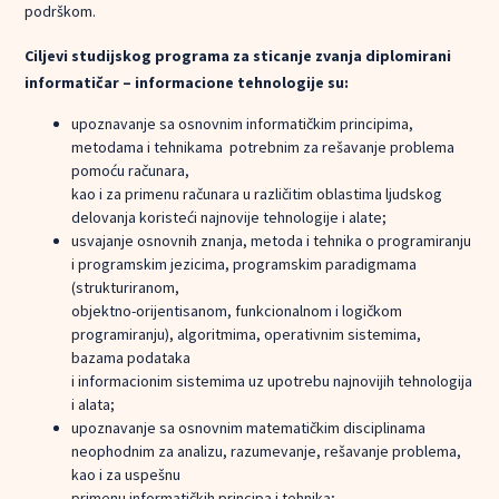
podrškom.
Ciljevi studijskog programa za sticanje zvanja diplomirani
informatičar – informacione tehnologije su:
upoznavanje sa osnovnim informatičkim principima,
metodama i tehnikama potrebnim za rešavanje problema
pomoću računara,
kao i za primenu računara u različitim oblastima ljudskog
delovanja koristeći najnovije tehnologije i alate;
usvajanje osnovnih znanja, metoda i tehnika o programiranju
i programskim jezicima, programskim paradigmama
(strukturiranom,
objektno-orijentisanom, funkcionalnom i logičkom
programiranju), algoritmima, operativnim sistemima,
bazama podataka
i informacionim sistemima uz upotrebu najnovijih tehnologija
i alata;
upoznavanje sa osnovnim matematičkim disciplinama
neophodnim za analizu, razumevanje, rešavanje problema,
kao i za uspešnu
primenu informatičkih principa i tehnika;