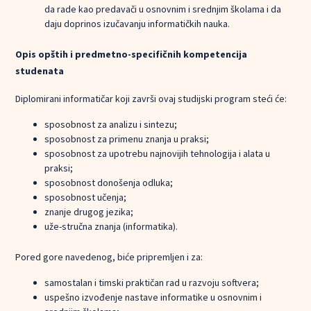
da rade kao predavači u osnovnim i srednjim školama i da
daju doprinos izučavanju informatičkih nauka.
Opis opštih i predmetno-specifičnih kompetencija
studenata
Diplomirani informatičar koji završi ovaj studijski program steći će:
sposobnost za analizu i sintezu;
sposobnost za primenu znanja u praksi;
sposobnost za upotrebu najnovijih tehnologija i alata u
praksi;
sposobnost donošenja odluka;
sposobnost učenja;
znanje drugog jezika;
uže-stručna znanja (informatika).
Pored gore navedenog, biće pripremljen i za:
samostalan i timski praktičan rad u razvoju softvera;
uspešno izvođenje nastave informatike u osnovnim i