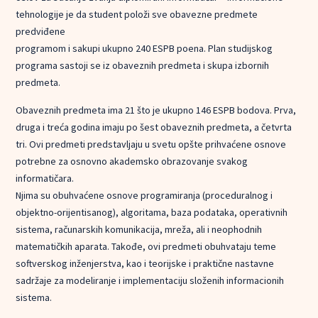
tehnologije je da student položi sve obavezne predmete
predviđene
programom i sakupi ukupno 240 ESPB poena. Plan studijskog
programa sastoji se iz obaveznih predmeta i skupa izbornih
predmeta.
Obaveznih predmeta ima 21 što je ukupno 146 ESPB bodova. Prva,
druga i treća godina imaju po šest obaveznih predmeta, a četvrta
tri. Ovi predmeti predstavljaju u svetu opšte prihvaćene osnove
potrebne za osnovno akademsko obrazovanje svakog
informatičara.
Njima su obuhvaćene osnove programiranja (proceduralnog i
objektno-orijentisanog), algoritama, baza podataka, operativnih
sistema, računarskih komunikacija, mreža, ali i neophodnih
matematičkih aparata. Takođe, ovi predmeti obuhvataju teme
softverskog inženjerstva, kao i teorijske i praktične nastavne
sadržaje za modeliranje i implementaciju složenih informacionih
sistema.