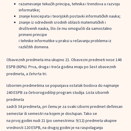
razumevanje tekućih principa, tehnika i trendova u razvoju
informatike;
znanje koncepata i teorijskih postavki informatičkih nauka;
znanje iz određenih srodnih oblasti matematičkih i
društvenih nauka, što će mu omogućiti da samostalno
primeni principe
i tehnike informatike u praksi u rešavanju problema iz
različitih domena.
Obaveznih predmeta ima ukupno 21. Obavezni predmeti nose 146
ESPB (60%). Prva, druga i treća godina imaju po šest obaveznih
predmeta, a četvrta tri.
Izbornim predmetima se popunjava ostatak bodova do najmanje
240 ESPB za četvorogodišnji program studija. Lista izbornih
predmeta
sadrži 34 predmeta, pri čemu je za svaki izborni predmet definisan
semestar ili semestri na kojem je dostupan. Tako se
na prvoj godini nudi 21 (po semestrima: 9/12) predmeta ukupne
vrednosti 120 ESPB, na drugoj godini je na raspolaganju