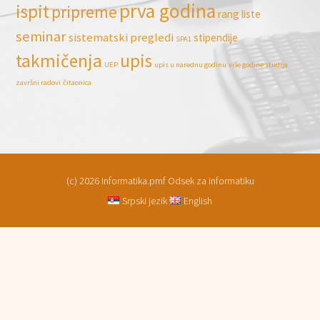
prva godina
ispit
pripreme
rang liste
seminar
sistematski pregledi
stipendije
SPA1
takmičenja
upis
UEP
upis u narednu godinu
više godine studija
završni radovi
čitaonica
(c) 2026 Informatika.pmf Odsek za informatiku
Srpski jezik
English