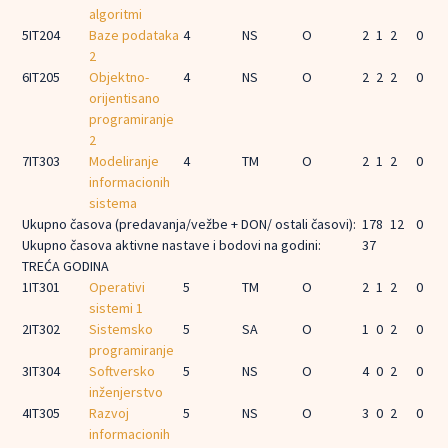
algoritmi
5
IT204
Baze podataka
4
NS
O
2
1
2
0
2
6
IT205
Objektno-
4
NS
O
2
2
2
0
orijentisano
programiranje
2
7
IT303
Modeliranje
4
TM
O
2
1
2
0
informacionih
sistema
Ukupno časova (predavanja/vežbe + DON/ ostali časovi):
17
8
12
0
Ukupno časova aktivne nastave i bodovi na godini:
37
TREĆA GODINA
1
IT301
Operativi
5
TM
O
2
1
2
0
sistemi 1
2
IT302
Sistemsko
5
SA
O
1
0
2
0
programiranje
3
IT304
Softversko
5
NS
O
4
0
2
0
inženjerstvo
4
IT305
Razvoj
5
NS
O
3
0
2
0
informacionih