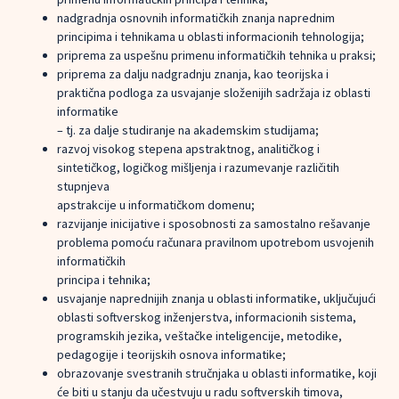
nadgradnja osnovnih informatičkih znanja naprednim
principima i tehnikama u oblasti informacionih tehnologija;
priprema za uspešnu primenu informatičkih tehnika u praksi;
priprema za dalju nadgradnju znanja, kao teorijska i
praktična podloga za usvajanje složenijih sadržaja iz oblasti
informatike
– tj. za dalje studiranje na akademskim studijama;
razvoj visokog stepena apstraktnog, analitičkog i
sintetičkog, logičkog mišljenja i razumevanje različitih
stupnjeva
apstrakcije u informatičkom domenu;
razvijanje inicijative i sposobnosti za samostalno rešavanje
problema pomoću računara pravilnom upotrebom usvojenih
informatičkih
principa i tehnika;
usvajanje naprednijih znanja u oblasti informatike, uključujući
oblasti softverskog inženjerstva, informacionih sistema,
programskih jezika, veštačke inteligencije, metodike,
pedagogije i teorijskih osnova informatike;
obrazovanje svestranih stručnjaka u oblasti informatike, koji
će biti u stanju da učestvuju u radu softverskih timova,