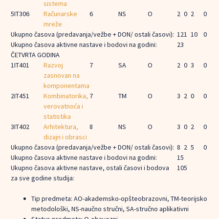
sistema
5
IT306
Računarske
6
NS
O
2
0
2
0
mreže
Ukupno časova (predavanja/vežbe + DON/ ostali časovi):
12
1
10
0
Ukupno časova aktivne nastave i bodovi na godini:
23
ČETVRTA GODINA
1
IT401
Razvoj
7
SA
O
2
0
3
0
zasnovan na
komponentama
2
IT451
Kombinatorika,
7
TM
O
3
2
0
0
verovatnoća i
statistika
3
IT402
Arhitektura,
8
NS
O
3
0
2
0
dizajn i obrasci
Ukupno časova (predavanja/vežbe + DON/ ostali časovi):
8
2
5
0
Ukupno časova aktivne nastave i bodovi na godini:
15
Ukupno časova aktivne nastave, ostali časovi i bodova
105
za sve godine studija:
Tip predmeta: AO-akademsko-opšteobrazovni, TM-teorijsko
metodološki, NS-naučno stručni, SA-stručno aplikativni