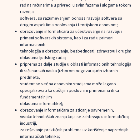
rad na računarima u privredi u svim fazama i ulogama tokom
razvoja
softvera, sa razumevanjem odnosa razvoja softvera sa
drugim aspektima poslovanja i teorijskom osnovom;
obrazovanje informatičara za učestvovanje na razvoju i
primeni softverskih sistema, kao i za rad u primeni
informacionih
tehnologija u obrazovanju, bezbednosti, zdravstvu i drugim
oblastima ljudskog rada;
priprema za dalje studije u oblasti informacionih tehnologija
ili računarskih nauka (izborom odgovarajućih izbornih
predmeta,
student se već na osnovnim studijama može lagano
specijalizovati ka opštijim poslovnim primenama ili ka
fundamentalnijim
oblastima informatike);
obrazovanje informatičara za sticanje savremenih,
visokotehnoloških znanja koja se zahtevaju u informatičkoj
industriji,
za rešavanje praktičnih problema uz korišćenje naprednijih
informatičkih tehnika;