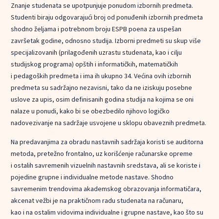
Znanje studenata se upotpunjuje ponudom izbornih predmeta.
Studenti biraju odgovarajući broj od ponuđenih izbornih predmeta
shodno željama i potrebnom broju ESPB poena za uspešan
završetak godine, odnosno studija. Izborni predmeti su skup više
specijalizovanih (prilagođenih uzrastu studenata, kao i cilju
studijskog programa) opštih i informatičkih, matematičkih
i pedagoških predmeta i ima ih ukupno 34. Većina ovih izbornih
predmeta su sadržajno nezavisni, tako da ne iziskuju posebne
uslove za upis, osim definisanih godina studija na kojima se oni
nalaze u ponudi, kako bi se obezbedilo njihovo logičko
nadovezivanje na sadržaje usvojene u sklopu obaveznih predmeta.
Na predavanjima za obradu nastavnih sadržaja koristi se auditorna
metoda, pretežno frontalno, uz korišćenje računarske opreme
i ostalih savremenih vizuelnih nastavnih sredstava, ali se koriste i
pojedine grupne i individualne metode nastave. Shodno
savremenim trendovima akademskog obrazovanja informatičara,
akcenat vežbi je na praktičnom radu studenata na računaru,
kao i na ostalim vidovima individualne i grupne nastave, kao što su