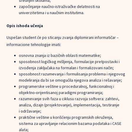
srednjim školama;
započinjanje naučno-istraživačke delatnosti na
univerzitetima i u naučnim institutima.
Opis ishoda učenja
Uspešan student će po sticanju zvanja diplomirani informatičar –
informacione tehnologije imati:
osnovna znanja iz bazičnih oblasti matematike;
sposobnost logičkog mišljenja, formulacije pretpostavki i
izvođenja zaključaka na formalan i formalizovani način;
sposobnost razumevanja i formulisanja problema i njegovog
modeliranja da bi se omogućila njegova analiza i rešavanje;
programerske veštine u proceduralnoj, funkcionalnoj i
objektno-orijentisanoj paradigmi programiranja;
razumevanje svih faza u ciklusu razvoja softvera: zahtevi,
analiza, dizajn (projektovanje), implementacija, testiranje
i održavanje;
praktične veštine u korišćenju programskih okruženja,
sistema za upravljanje relacionim bazama podataka i CASE
alata;