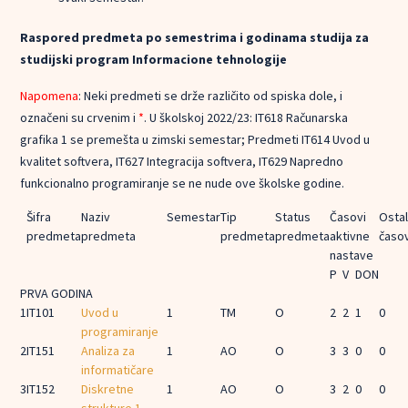
Raspored predmeta po semestrima i godinama studija za
studijski program Informacione tehnologije
Napomena
: Neki predmeti se drže različito od spiska dole, i
označeni su crvenim i
*
. U školskoj 2022/23: IT618 Računarska
grafika 1 se premešta u zimski semestar; Predmeti IT614 Uvod u
kvalitet softvera, IT627 Integracija softvera, IT629 Napredno
funkcionalno programiranje se ne nude ove školske godine.
Šifra
Naziv
Semestar
Tip
Status
Časovi
Ostal
predmeta
predmeta
predmeta
predmeta
aktivne
časov
nastave
P
V
DON
PRVA GODINA
1
IT101
Uvod u
1
TM
O
2
2
1
0
programiranje
2
IT151
Analiza za
1
AO
O
3
3
0
0
informatičare
3
IT152
Diskretne
1
AO
O
3
2
0
0