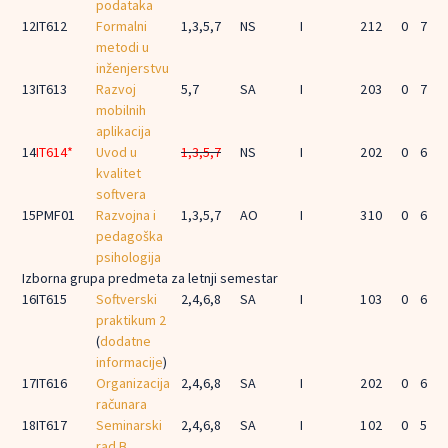
podataka
12
IT612
Formalni
1,3,5,7
NS
I
2
1
2
0
7
metodi u
inženjerstvu
13
IT613
Razvoj
5,7
SA
I
2
0
3
0
7
mobilnih
aplikacija
14
IT614*
Uvod u
1,3,5,7
NS
I
2
0
2
0
6
kvalitet
softvera
15
PMF01
Razvojna i
1,3,5,7
AO
I
3
1
0
0
6
pedagoška
psihologija
Izborna grupa predmeta za letnji semestar
16
IT615
Softverski
2,4,6,8
SA
I
1
0
3
0
6
praktikum 2
(
dodatne
informacije
)
17
IT616
Organizacija
2,4,6,8
SA
I
2
0
2
0
6
računara
18
IT617
Seminarski
2,4,6,8
SA
I
1
0
2
0
5
rad B