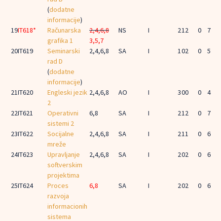
(
dodatne
informacije
)
19
IT618*
Računarska
2,4,6,8
NS
I
2
1
2
0
7
grafika 1
3,5,7
20
IT619
Seminarski
2,4,6,8
SA
I
1
0
2
0
5
rad D
(
dodatne
informacije
)
21
IT620
Engleski jezik
2,4,6,8
AO
I
3
0
0
0
4
2
22
IT621
Operativni
6,8
SA
I
2
1
2
0
7
sistemi 2
23
IT622
Socijalne
2,4,6,8
SA
I
2
1
1
0
6
mreže
24
IT623
Upravljanje
2,4,6,8
SA
I
2
0
2
0
6
softverskim
projektima
25
IT624
Proces
6,8
SA
I
2
0
2
0
6
razvoja
informacionih
sistema